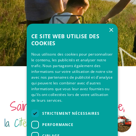
×
CE SITE WEB UTILISE DES
COOKIES
Nous utilisons des cookies pour personnaliser
le contenu, les publicités et analyser notre
trafic. Nous partageons également des
informations sur votre utilisation de notre site
avec nos partenaires de publicité et d'analyse
qui peuvent les combiner avec d'autres
informations que vous leur avez fournies ou
qu'ils ont collectées lors de votre utilisation
de leurs services.
STRICTEMENT NÉCESSAIRES
PERFORMANCE
CIBLAGE